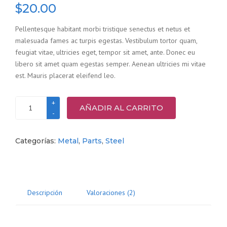
con
4.50
$
20.00
de 5 en
base a
Pellentesque habitant morbi tristique senectus et netus et
valoraciones
de
malesuada fames ac turpis egestas. Vestibulum tortor quam,
clientes
feugiat vitae, ultricies eget, tempor sit amet, ante. Donec eu
libero sit amet quam egestas semper. Aenean ultricies mi vitae
est. Mauris placerat eleifend leo.
Steel
AÑADIR AL CARRITO
cogs
cantidad
Categorías:
Metal
,
Parts
,
Steel
Descripción
Valoraciones (2)