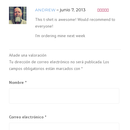
ANDREW
–
junio 7, 2013
Valorado
This t-shirt is awesome! Would recommend to
con
5
everyone!
de 5
I’m ordering mine next week
Añade una valoración
Tu dirección de correo electrónico no será publicada.
Los
campos obligatorios están marcados con
*
Nombre
*
Correo electrónico
*