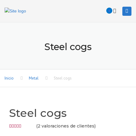
Togg
0
navi
Steel cogs
Inicio
Metal
Steel cogs
Steel cogs
(
2
valoraciones de clientes)
Valorado
2