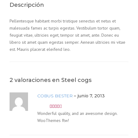
Descripción
Pellentesque habitant morbi tristique senectus et netus et
malesuada fames ac turpis egestas. Vestibulum tortor quam,
feugiat vitae, ultricies eget, tempor sit amet, ante. Donec eu
libero sit amet quam egestas semper. Aenean ultricies mi vitae
est. Mauris placerat eleifend leo.
2 valoraciones en
Steel cogs
COBUS BESTER
–
junio 7, 2013
Wonderful quality, and an awesome design.
Valorado
con
4
WooThemes ftw!
de 5